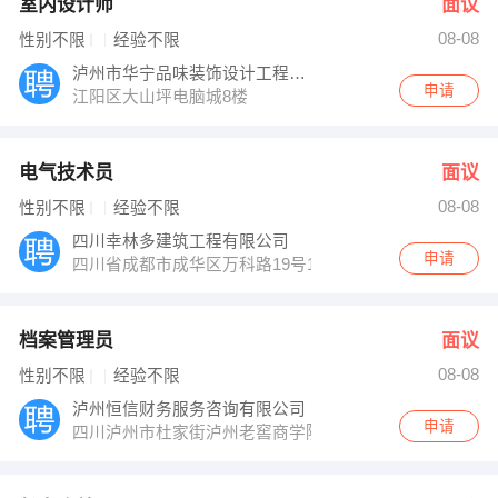
室内设计师
面议
08-08
性别不限
经验不限
泸州市华宁品味装饰设计工程有限公司
申请
江阳区大山坪电脑城8楼
电气技术员
面议
08-08
性别不限
经验不限
四川幸林多建筑工程有限公司
申请
四川省成都市成华区万科路19号1栋1单元10楼1015号
档案管理员
面议
08-08
性别不限
经验不限
泸州恒信财务服务咨询有限公司
申请
四川泸州市杜家街泸州老窖商学院内（醇香园与明泰花园