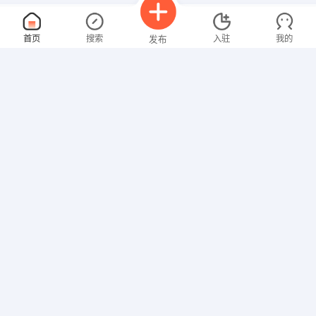
综合秘书
面议
首页
搜索
入驻
我的
发布
08-08
性别不限
经验不限
四川泸天化创新研究院有限公司
申请
泸州市纳溪区
美的空调渠道业务
面议
招聘信息
求职简历
08-08
性别不限
经验不限
四川南宏机电工程安装有限公司
申请
佳乐世纪城金融中心7号楼1301
会计、税务专员
面议
08-08
性别不限
经验不限
泸州时为节能科技有限公司
申请
龙马潭区鱼塘街道振兴路一段105号