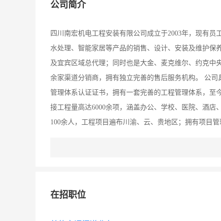
公司简介
四川南宏机电工程安装有限公司成立于2003年，现有员
水处理、智能家居等产品的销售、设计、安装及维护保养
及宜宾区域总代理；同时也是大金、麦克维尔、约克中央
余家渠道分销商，拥有独立完善的售后服务机构。 公司
管理体系认证证书，拥有一套完善的工程管理体系，至今已承
接工程量高达6000余项，涵盖办公、学校、医院、酒
100余人，工程项目遍布川渝、云、贵地区；拥有项目管
设计方案更优、成本控制更精、项目管理更细、安装质
流的品质，一流的信誉，在行业界赢得了良好的口碑。 
客户合作的桥梁；以创新为动力，推动企业的发展；以共
地区行业标杆！
在招职位