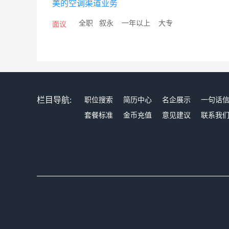
美的空调渠道业务
/
全职
/
叙永
/
一年以上
/
大专
面议
栏目导航:
职位搜索
简历中心
名企展示
一句话
套餐标准
金币充值
意见建议
联系我