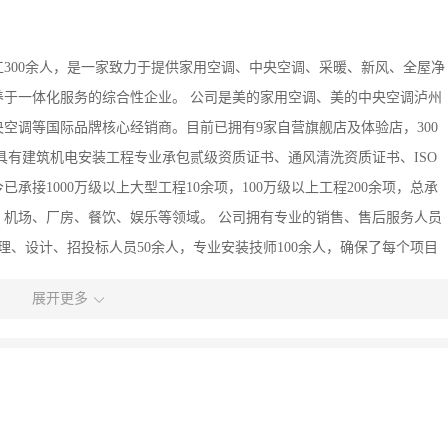
工300余人，是一家致力于提供家用空调、中央空调、采暖、新风、全屋净
于一体化服务的综合性企业。 公司是美的家用空调、美的中央空调泸州
空调等国际品牌核心经销商。目前已拥有9家自营旗舰店及体验店，300
具有建筑机电安装工程专业承包贰级资质证书、通风清洗资质证书、ISO
接1000万级以上大型工程10余项，100万级以上工程200余项，总承
店、机场、厂房、餐饮、娱乐等领域。 公司拥有专业的销售、售后服务人员
理、设计、招投标人员50余人，专业安装技师100余人，确保了每个项目
量更高。从销售到施工再到竣工的每一个环节，我们都以一流的标准、一
展开更多
公司秉承“诚信、创新、共创、共享”的企业文化，以诚信为基石，搭建与
创、共享为理念，让员工幸福！让客户满意！ 南宏——致力于成为川渝