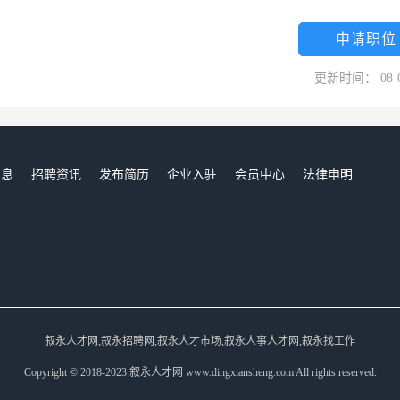
申请职位
更新时间： 08-
信息
招聘资讯
发布简历
企业入驻
会员中心
法律申明
们
叙永人才网,叙永招聘网,叙永人才市场,叙永人事人才网,叙永找工作
Copyright © 2018-2023 叙永人才网 www.dingxiansheng.com All rights reserved.