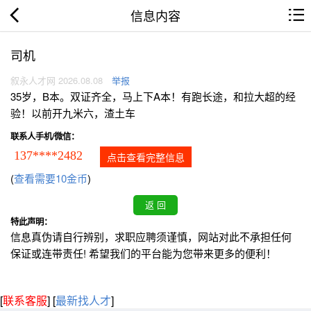
信息内容
司机
叙永人才网 2026.08.08
举报
35岁，B本。双证齐全，马上下A本！有跑长途，和拉大超的经
验！以前开九米六，渣土车
联系人手机/微信：
137****2482
点击查看完整信息
(
查看需要10金币
)
特此声明：
信息真伪请自行辨别，求职应聘须谨慎，网站对此不承担任何
保证或连带责任! 希望我们的平台能为您带来更多的便利！
[
联系客服
]
[
最新找人才
]