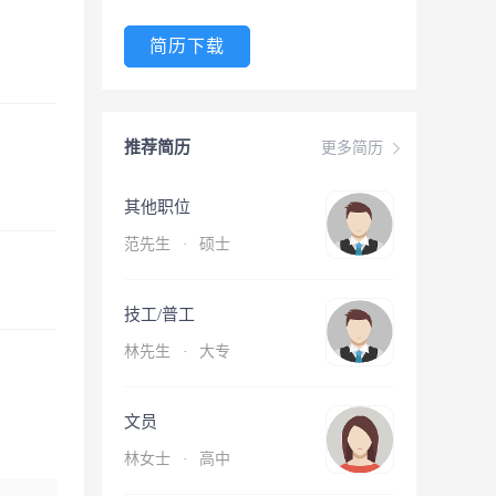
简历下载
推荐简历
更多简历
其他职位
范先生
·
硕士
技工/普工
林先生
·
大专
文员
林女士
·
高中