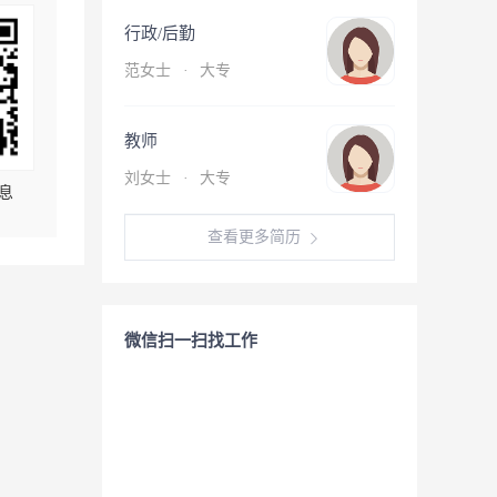
行政/后勤
范女士
·
大专
教师
刘女士
·
大专
息
查看更多简历
微信扫一扫找工作