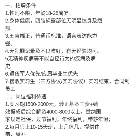
一、招聘条件
1.性别不限，年龄18-28周岁。
2.身体健康，四肢裸露部位无明显纹身及疤
痕。
3.五官端正，普通话标准，语言表达能力
强。
4.无犯罪记录及不良嗜好，有无经验均可。
5无精神疾病等不能自控行为的疾病及病
史。
6.退伍军人优先/应届毕业生优先
7.接收实习生（三方协议/实习协议）实习结束，合同制
员工
二、岗位福利待遇
1.实习期1500-2000元，转正基本工资+绩
效提成后综合薪资4000-8000以上，缴纳国
家规定社保，过节福利，年终福利，带薪年假；
2.每月只上10-15天班，上几休几，提供住
宿，餐补